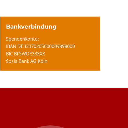
Bankverbindung
Spendenkonto:
IBAN DE33370205000009898000
BIC BFSWDE33XXX
SozialBank AG Köln