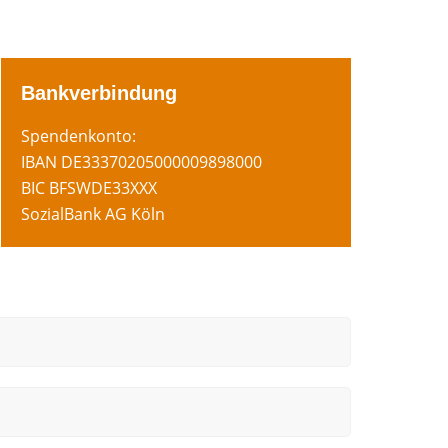
Bankverbindung
Spendenkonto:
IBAN DE33370205000009898000
BIC BFSWDE33XXX
SozialBank AG Köln