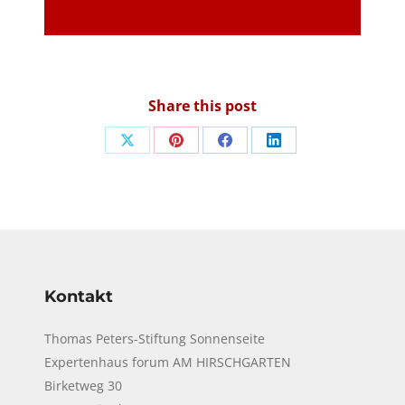
Share this post
Share
Share
Share
Share
on
on
on
on
X
Pinterest
Facebook
LinkedIn
Kontakt
Thomas Peters-Stiftung Sonnenseite
Expertenhaus forum AM HIRSCHGARTEN
Birketweg 30