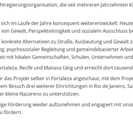
ichtregierungsorganisation, die seit mehreren Jahrzehnten K
sich im Laufe der Jahre konsequent weiterentwickelt: Heut
 von Gewalt, Perspektivlosigkeit und sozialem Ausschluss be
en konkrete Alternativen zu Straße, Ausbeutung und Gewalt z
g, psychosozialer Begleitung und gemeindebasierter Arbeit.
 mit lokalen Gemeinschaften, Schulen, Unternehmen und ö
ortaleza, Recife und Manaus tätig und erreicht dort tausend
 mir das Projekt selber in Fortaleza angeschaut, mit dem P
dem Besuch drei weiterer Einrichtungen in Rio de Janeiro, S
er kleine Nazareno zu unterstützen.
ährige Förderung wieder aufzunehmen und engagiert mit un
u fördern.