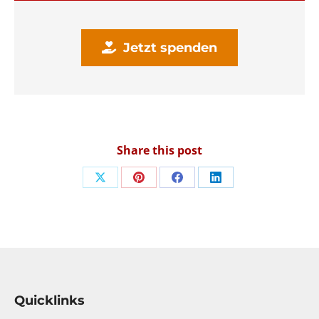
Jetzt spenden
Share this post
Share
Share
Share
Share
on
on
on
on
X
Pinterest
Facebook
LinkedIn
Quicklinks