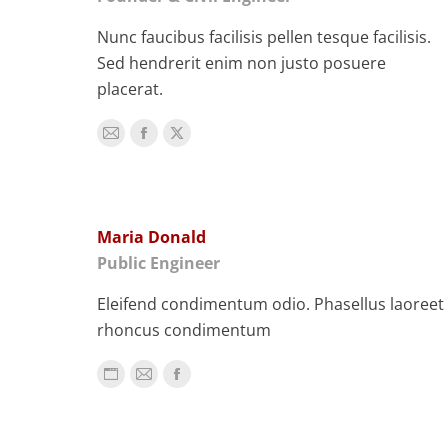
Nunc faucibus facilisis pellen tesque facilisis.
Sed hendrerit enim non justo posuere
placerat.
E-
Facebook
X
mail
Maria Donald
Public Engineer
Eleifend condimentum odio. Phasellus laoreet
rhoncus condimentum
Persönlicher
E-
Facebook
Blog
mail
/